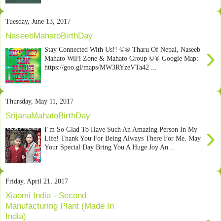
Tuesday, June 13, 2017
NaseebMahatoBirthDay
›
Stay Connected With Us!! ©® Tharu Of Nepal, Naseeb
Mahato WiFi Zone & Mahato Group ©® Google Map:
https://goo.gl/maps/MW3RYzeVTa42 ...
Thursday, May 11, 2017
SrijanaMahatoBirthDay
›
I‘m So Glad To Have Such An Amazing Person In My
Life! Thank You For Being Always There For Me. May
Your Special Day Bring You A Huge Joy An...
Friday, April 21, 2017
Xiaomi India - Second
Manufacturing Plant (Made In
India)