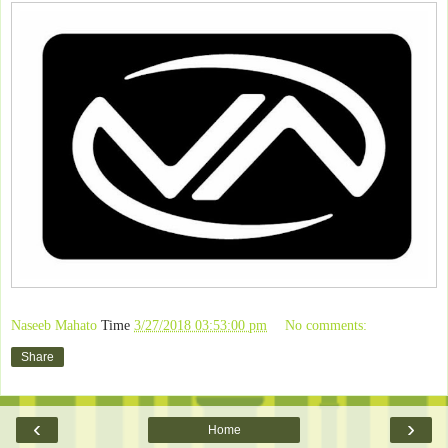
Naseeb Mahato
Time
3/27/2018 03:53:00 pm
No comments:
Share
‹
›
Home