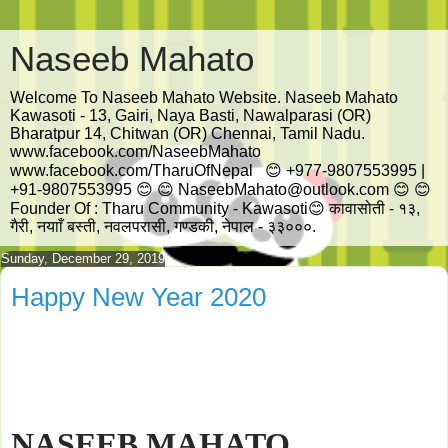
Naseeb Mahato
Welcome To Naseeb Mahato Website. Naseeb Mahato
Kawasoti - 13, Gairi, Naya Basti, Nawalparasi (OR)
Bharatpur 14, Chitwan (OR) Chennai, Tamil Nadu.
www.facebook.com/NaseebMahato
www.facebook.com/TharuOfNepal 😊 +977-9807553995 |
+91-9807553995 😊 😊 NaseebMahato@outlook.com 😊 😊
Founder Of : Tharu Community - Kawasoti😊 कावासोती - १३,
गैरी, नयााँ बस्ती, नवलपरासी, गण्डकी, नेपाल - ३३०००.
Sunday, December 29, 2019
Happy New Year 2020
NASEEB MAHATO