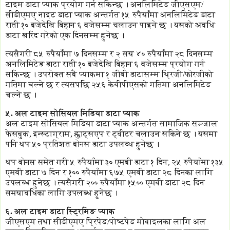
टाइम डाटा प्याक प्रयोग गर्न सकिन्छ । अनलिमिटेड जीएसएम/
सीडीएमए नाइट डाटा प्याक अन्तर्गत १५ रुपैयाँमा अनलिमिटेड डाटा
राती १० बजेदेखि बिहान ६ बजेसम्म चलाउन पाइने छ । यसको अवधि
डाटा खरिद गरेको एक दिनसम्म हुनेछ ।
त्यसैगरी ८५ रुपैयाँमा ७ दिनसम्म र २ सय ४० रुपैयाँमा २८ दिनसम्म
अनलिमिटेड डाटा राती १० बजेदेखि बिहान ६ बजेसम्म प्रयोग गर्न
सकिन्छ । उपरोक्त सबै प्याकमा १ जीबी डाटासम्म थ्रिजी/फोरजीको
गतिमा चल्ने छ र त्यसपछि २५६ केबीपीएसको गतिमा अनलिमिटेड
चल्ने छ ।
५.
अल टाइम सोसियल मिडिया डाटा प्याक
अल टाइम सोसियल मिडिया डाटा प्याक अन्तर्गत सामाजिक सञ्जाल
फेसबुक, इन्स्टाग्राम, ह्वाट्सएप र ट्वीटर चलाउन सकिने छ । यसमा
पनि थप ५० प्रतिशत बोनस डाटा उपलब्ध हुनेछ ।
थप बोनस समेत गरी ५ रुपैयाँमा ३० एमबी डाटा १ दिन, २५ रुपैयाँमा १३५
एमबी डाटा ७ दिन र १०० रुपैयाँमा ६७५ एमबी डाटा २८ दिनका लागि
उपलब्ध हुनेछ । त्यसैगरी २०० रुपैयाँमा १५०० एमबी डाटा २८ दिन
समयावधिका लागि उपलब्ध हुनेछ ।
६. अल टाइम डाटा स्ट्रिमिङ प्याक
जीएसएम तथा सीडीएमए प्रिपेड/पोष्टपेड मोबाइलका लागि अल