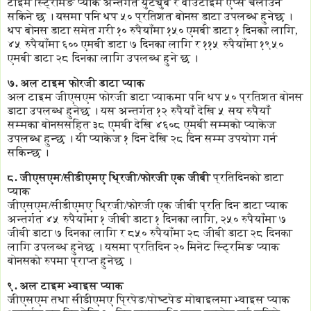
टाइम स्ट्रिमिङ प्याक अन्तर्गत युट्युब र वाउटाइम एप्स चलाउन
सकिने छ । यसमा पनि थप ५० प्रतिशत बोनस डाटा उपलब्ध हुनेछ ।
थप बोनस डाटा समेत गरी १० रुपैयाँमा १५० एमबी डाटा १ दिनका लागि,
४५ रुपैयाँमा ६०० एमबी डाटा ७ दिनका लागि र ११५ रुपैयाँमा १९५०
एमबी डाटा २८ दिनका लागि उपलब्ध हुने छ ।
७. अल टाइम फोरजी डाटा प्याक
अल टाइम जीएसएम फोरजी डाटा प्याकमा पनि थप ५० प्रतिशत बोनस
डाटा उपलब्ध हुनेछ । यस अन्तर्गत १२ रुपैयाँ देखि ५ सय रुपैयाँ
सम्मका बोनससहित ३८ एमबी देखि ४६०८ एमबी सम्मको प्याकेज
उपलब्ध हुन्छ । यी प्याकेज १ दिन देखि २८ दिन सम्म उपयोग गर्न
सकिन्छ ।
८. जीएसएम/सीडीएमए थ्रिजी/फोरजी एक जीबी
प्रतिदिनको डाटा
प्याक
जीएसएम/सीडीएमए थ्रिजी/फोरजी एक जीबी प्रति दिन डाटा प्याक
अन्तर्गत ४५ रुपैयाँमा १ जीबी डाटा १ दिनका लागि, २५० रुपैयाँमा ७
जीबी डाटा ७ दिनका लागि र ८५० रुपैयाँमा २८ जीबी डाटा २८ दिनका
लागि उपलब्ध हुनेछ । यसमा प्रतिदिन २० मिनेट स्ट्रिमिङ प्याक
बोनसको रुपमा प्राप्त हुनेछ ।
९. अल टाइम भ्वाइस प्याक
जीएसएम तथा सीडीएमए प्रिपेड/पोष्टपेड मोबाइलमा भ्वाइस प्याक