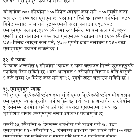
५० वटा एसएमएस पठाउन सक्ने छन् ।
यो वाहेक ७०० रुपैयाँमा ३०० मिनेट भ्वाइस कल गर्न, ८०० एमबी डाटा
चलाउन र १०० वटा एसएमएस पठाउन सकिने छ । १००० रुपैयाँमा ४५०
मिनेट भ्वाइस कल गर्न, १५०० एमबी डाटा चलाउन र १५० वटा
एसएमएस पठाउन, १३०० रुपैयाँमा ६०० मिनेट भ्वाइस कल गर्न, २१००
एमबी डाटा चलाउन र २०० वटा एसएमएस पठाउन तथा १६०० रुपैयाँमा
७५० मिनेट भ्वाइस कल गर्न, २७०० एमबी डाटा चलाउन र २५० वटा
एसएमएस पठाउन सकिने छ ।
१२. डे प्याक
डे प्याक अन्तर्गत ६ रुपैयाँमा भ्वाइस र डाटा चलाउन मिल्ने छुट्टाछुट्टै
प्याकेज लिन सकिने छ । यस अन्तर्गत ६ रुपैयाँमा विहान ६ देखि बेलुकी
६ बजे सम्म ६० मिनेट कल गर्न वा ३६ एमबी डाटा चलाउन सकिने छ ।
१३. एसएमएस प्याक
जीएसएम प्रिपेड/पोष्टपेड तथा सीडीएमए प्रिपेड/पोष्टपेड मोबाइलमा
एसएमएस प्याक प्रयोग गर्न सकिने छ । यो प्याक अन्तर्गत ५ रुपैयाँमा
१ दिनसम्म उपभोग गर्न पाउने गरी २० वटा एसएमएस र थप २५
प्रतिशत बोनस एसएमएस समेत उपलब्ध गराइएको छ ।
यसरी १५ रुपैयाँमा ७ दिनसम्म उपभोग गर्न पाउने गरी ७० वटा
एसएमएस र ६० रुपैयाँमा २८ दिनसम्म उपभोग गर्न पाउने गरी ३०० वटा
एसएमएस गर्न सकिने छ र यसमा पनि थप २५ प्रतिशत बोनस