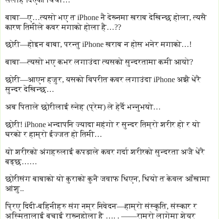
बाबा—ए…त्यसो भए त iPhone नै देख्नमा खराब देखिन्छ होला, त्यसै
कारण तिमीले कवर मगाको होला है…??
छोरी—होइन बाबा, परन्तु iPhone खराब न होस भनेर मगाको…!
बाबा—त्यसो भए कभर लगाउंदा त्यसको सुन्दरतामा कमी आयो?
छोरी—आएन हजुर, यसको विपरीत कवर लगाउंदा iPhone अझै धेरै
सुन्दर देखिन्छ…
अब पिताले छोरीलाई स्नेह (प्रेम) ले हेर्दै भन्नुभयो…
छोरी! iPhone भन्दापनि ज्यादा महंगो र सुन्दर तिम्रो शरीर हो र यो
घरको र हाम्रो ईज्जत हो तिमी…
यो शरीरको अंगहरुलाई कपड़ाले कवर गर्दा शरीरको सुन्दरता अजै धेरै
बड्छ……
छोरीसंग बाबाको यो कुराको कुनै जवाफ थिएन, थियो त केवल आँखामा
आंशु..
प्रिए दिदी-बहिनीहरु संग नम्र निवेदन—हाम्रो संस्कृति, संस्कार र
अस्मितालाई बचाई राख्नुहोला है …. . ——राम्रो लागेमा शेयर