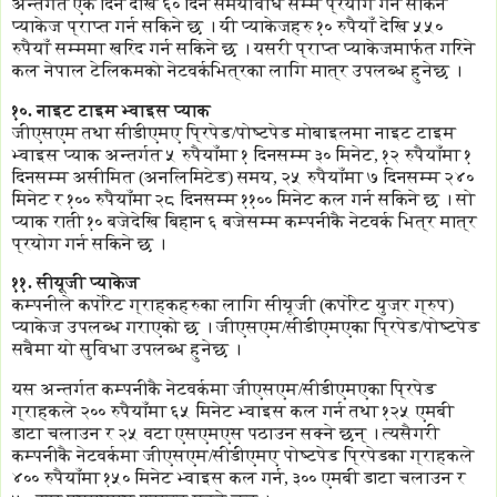
अन्तर्गत एक दिन देखि ६० दिन समयावधि सम्म प्रयोग गर्न सकिने
प्याकेज प्राप्त गर्न सकिने छ । यी प्याकेजहरु १० रुपैयाँ देखि ५५०
रुपैयाँ सम्ममा खरिद गर्न सकिने छ । यसरी प्राप्त प्याकेजमार्फत गरिने
कल नेपाल टेलिकमको नेटवर्कभित्रका लागि मात्र उपलब्ध हुनेछ ।
१०. नाइट टाइम भ्वाइस प्याक
जीएसएम तथा सीडीएमए प्रिपेड/पोष्टपेड मोबाइलमा नाइट टाइम
भ्वाइस प्याक अन्तर्गत ५ रुपैयाँमा १ दिनसम्म ३० मिनेट, १२ रुपैयाँमा १
दिनसम्म असीमित (अनलिमिटेड) समय, २५ रुपैयाँमा ७ दिनसम्म २४०
मिनेट र १०० रुपैयाँमा २८ दिनसम्म ११०० मिनेट कल गर्न सकिने छ । सो
प्याक राती १० बजेदेखि बिहान ६ बजेसम्म कम्पनीकै नेटवर्क भित्र मात्र
प्रयोग गर्न सकिने छ ।
११. सीयूजी प्याकेज
कम्पनीले कर्पोरेट ग्राहकहरुका लागि सीयूजी (कर्पोरेट युजर ग्रुप)
प्याकेज उपलब्ध गराएको छ । जीएसएम/सीडीएमएका प्रिपेड/पोष्टपेड
सबैमा यो सुविधा उपलब्ध हुनेछ ।
यस अन्तर्गत कम्पनीकै नेटवर्कमा जीएसएम/सीडीएमएका प्रिपेड
ग्राहकले २०० रुपैयाँमा ६५ मिनेट भ्वाइस कल गर्न तथा १२५ एमबी
डाटा चलाउन र २५ वटा एसएमएस पठाउन सक्ने छन् । त्यसैगरी
कम्पनीकै नेटवर्कमा जीएसएम/सीडीएमए पोष्टपेड प्रिपेडका ग्राहकले
४०० रुपैयाँमा १५० मिनेट भ्वाइस कल गर्न, ३०० एमबी डाटा चलाउन र