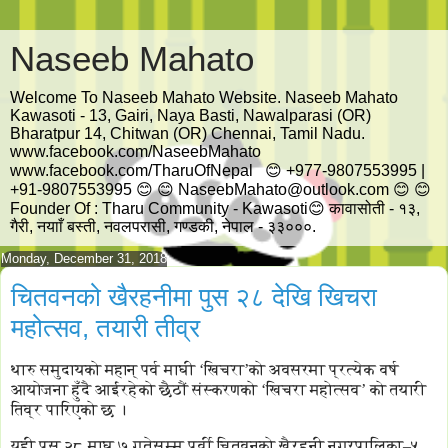
Naseeb Mahato
Welcome To Naseeb Mahato Website. Naseeb Mahato
Kawasoti - 13, Gairi, Naya Basti, Nawalparasi (OR)
Bharatpur 14, Chitwan (OR) Chennai, Tamil Nadu.
www.facebook.com/NaseebMahato
www.facebook.com/TharuOfNepal 😊 +977-9807553995 |
+91-9807553995 😊 😊 NaseebMahato@outlook.com 😊 😊
Founder Of : Tharu Community - Kawasoti😊 कावासोती - १३,
गैरी, नयााँ बस्ती, नवलपरासी, गण्डकी, नेपाल - ३३०००.
Monday, December 31, 2018
चितवनको खैरहनीमा पुस २८ देखि खिचरा
महोत्सव, तयारी तीव्र
थारु समुदायको महान् पर्व माघी ‘खिचरा’को अवसरमा प्रत्येक वर्ष
आयोजना हुँदै आईरहेको छैठौं संस्करणको ‘खिचरा महोत्सव’ को तयारी
तिव्र पारिएको छ ।
यही पुस २८ माघ ७ गतेसम्म पूर्वी चितवनको खैरहनी नगरपालिका–५,